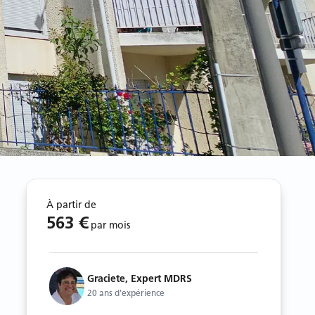
À partir de
563 €
par mois
Graciete, Expert MDRS
20 ans d'expérience