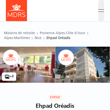
open
Maisons de retraite
Provence-Alpes-Côte d'Azur
Alpes-Maritimes
Nice
Ehpad Oréadis
Ouvrir le carousel
Ouvrir le carousel
+
3
EHPAD
Ehpad Oréadis