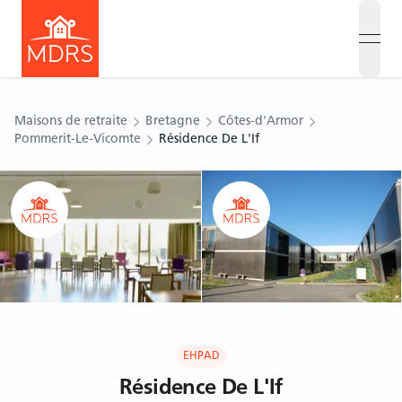
open
Maisons de retraite
Bretagne
Côtes-d'Armor
Pommerit-Le-Vicomte
Résidence De L'If
Ouvrir le carousel
Ouvrir le carousel
EHPAD
Résidence De L'If