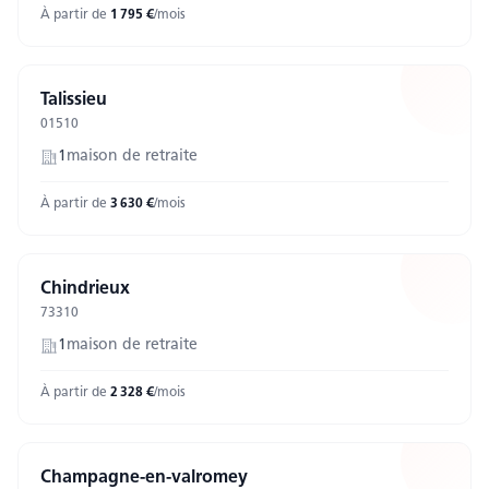
À partir de
1 795
€
/mois
Talissieu
01510
1
maison
de retraite
À partir de
3 630
€
/mois
Chindrieux
73310
1
maison
de retraite
À partir de
2 328
€
/mois
Champagne-en-valromey