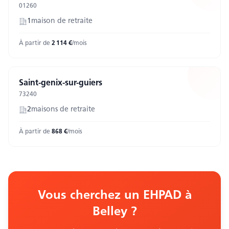
01260
1
maison
de retraite
À partir de
2 114
€
/mois
Saint-genix-sur-guiers
73240
2
maison
s
de retraite
À partir de
868
€
/mois
Vous cherchez un EHPAD
à
Belley
?