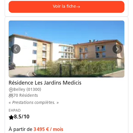
Voir la fiche
Résidence Les Jardins Medicis
Belley
(
01300
)
70
Résidents
« Prestations complètes. »
EHPAD
8.5/10
À partir de
3 495 €
/ mois