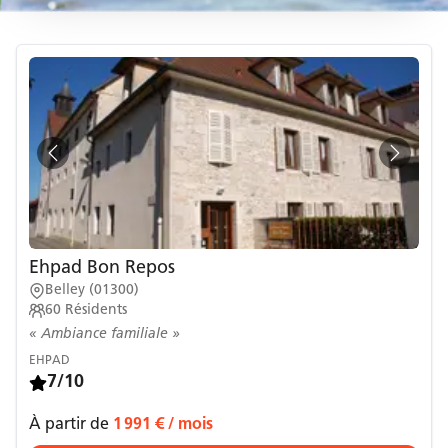
Ehpad Bon Repos
Belley
(
01300
)
60
Résidents
« Ambiance familiale »
EHPAD
7/10
À partir de
1 991 €
/ mois