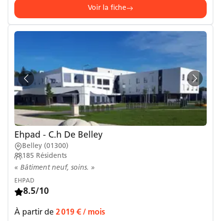
Voir la fiche
Ehpad - C.h De Belley
Belley
(
01300
)
185
Résidents
« Bâtiment neuf, soins. »
EHPAD
8.5/10
À partir de
2 019 €
/ mois