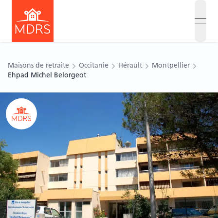
open
Maisons de retraite
Occitanie
Hérault
Montpellier
Ehpad Michel Belorgeot
Ouvrir le carousel