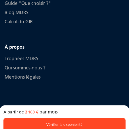
Guide "Que choisir ?"
Blog MDRS
Calcul du GIR
À propos
Trophées MDRS
Qui sommes-nous ?
Mentions légales
par mois
À partir de
2 163 €
MDRS © maison-retraite-selection.fr 2006 -
2026
Vérifier la disponibilité