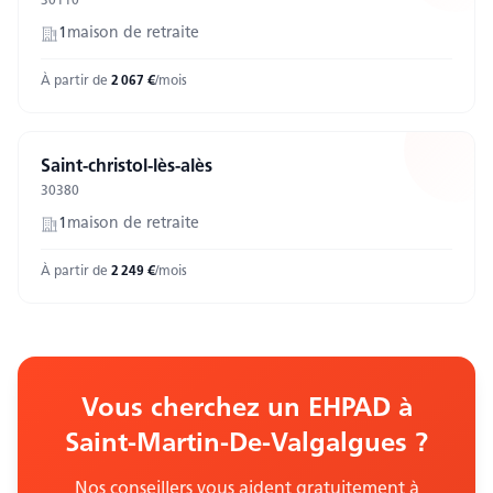
30110
1
maison
de retraite
À partir de
2 067
€
/mois
Saint-christol-lès-alès
30380
1
maison
de retraite
À partir de
2 249
€
/mois
Vous cherchez un EHPAD
à
Saint-Martin-De-Valgalgues
?
Nos conseillers vous aident gratuitement à