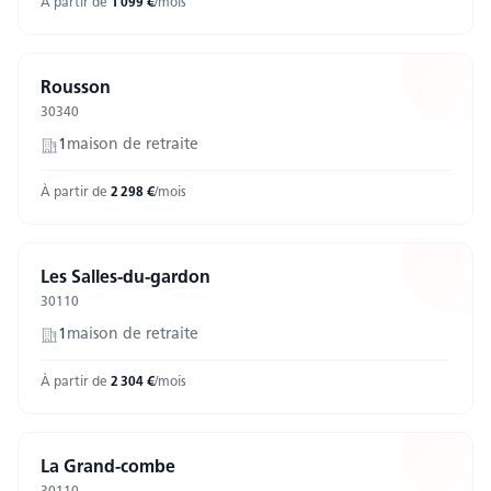
À partir de
1 099
€
/mois
Rousson
30340
1
maison
de retraite
À partir de
2 298
€
/mois
Les Salles-du-gardon
30110
1
maison
de retraite
À partir de
2 304
€
/mois
La Grand-combe