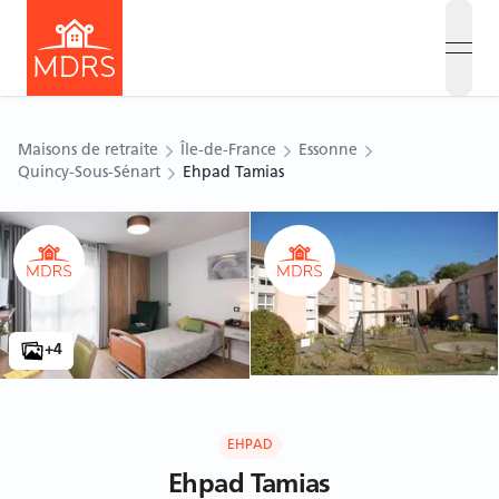
open
Maisons de retraite
Île-de-France
Essonne
Quincy-Sous-Sénart
Ehpad Tamias
Ouvrir le carousel
Ouvrir le carousel
+
4
EHPAD
Ehpad Tamias