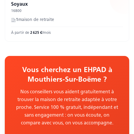
Soyaux
16800
1
maison
de retraite
À partir de
2 625
€
/mois
Vous cherchez un EHPAD
à
Mouthiers-Sur-Boëme
?
Nos conseillers vous aident gratuitement à
trouver la maison de retraite adaptée à votre
proche. Service 100 % gratuit, indépendant et
sans engagement : on vous écoute, on
compare avec vous, on vous accompagne.