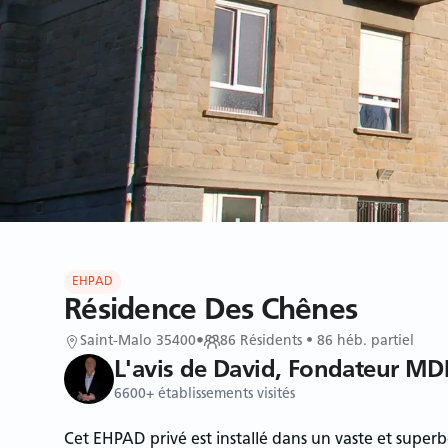
EHPAD
Résidence Des Chênes
Saint-Malo 35400
•
86
Résidents
• 86 héb. partiel
L'avis de David, Fondateur MD
6600+ établissements visités
Cet EHPAD privé est installé dans un vaste et superb