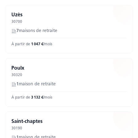
Uzès
30700
7
maison
s
de retraite
À partir de
1 047
€
/mois
Poulx
30320
1
maison
de retraite
À partir de
3 132
€
/mois
Saint-chaptes
30190
1
maison
de retraite