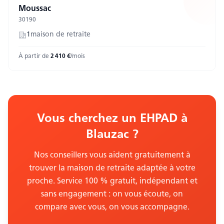
Moussac
30190
1
maison
de retraite
À partir de
2 410
€
/mois
Vous cherchez un EHPAD
à
Blauzac
?
Nos conseillers vous aident gratuitement à
trouver la maison de retraite adaptée à votre
proche. Service 100 % gratuit, indépendant et
sans engagement : on vous écoute, on
compare avec vous, on vous accompagne.