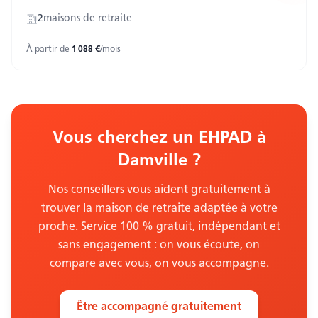
2
maison
s
de retraite
À partir de
1 088
€
/mois
Vous cherchez un EHPAD
à
Damville
?
Nos conseillers vous aident gratuitement à
trouver la maison de retraite adaptée à votre
proche. Service 100 % gratuit, indépendant et
sans engagement : on vous écoute, on
compare avec vous, on vous accompagne.
Être accompagné gratuitement