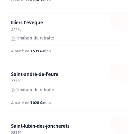
Illiers-l'évêque
27770
1
maison
de retraite
À partir de
3 531
€
/mois
Saint-andré-de-l'eure
27220
1
maison
de retraite
À partir de
3 028
€
/mois
Saint-lubin-des-joncherets
28350