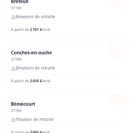
Breteuil
27160
3
maison
s
de retraite
À partir de
2 101
€
/mois
Conches-en-ouche
27190
2
maison
s
de retraite
À partir de
2 035
€
/mois
Bémécourt
27160
1
maison
de retraite
À partir de
3 002
€
/mois